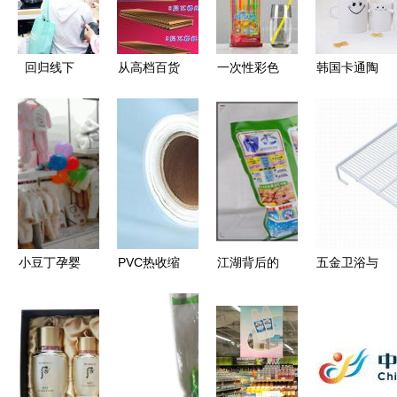
择
JC2188特
货一应俱全
价压蒜器为
例
回归线下
从高档百货
一次性彩色
韩国卡通陶
日用百货销
到日常必需
艺术吸管厂
瓷杯 日用
售中面对面
解析现代百
家 日用百
百货市场的
营销的不可
货销售的双
货市场的新
可爱潮流与
替代价值
重维度
风尚与商业
优质之选
机遇
小豆丁孕婴
PVC热收缩
江湖背后的
五金卫浴与
用品 一站
膜 日用品
商机 2015
日用百货的
式母婴与日
外包装的理
年洗衣粉跑
创新融合
用百货专家
想选择与市
江湖甩卖模
探访杭州洁
场前景
式探析
尚日用品销
售部的电商