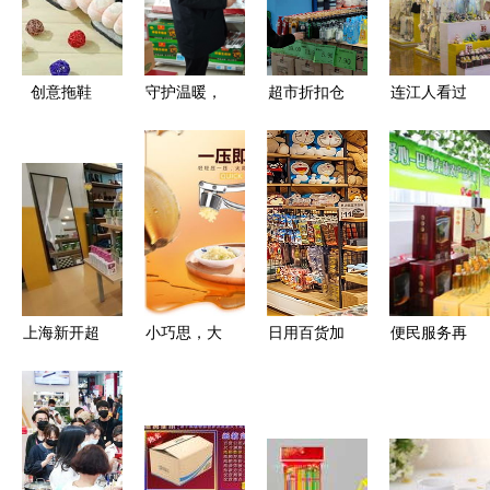
创意拖鞋
守护温暖，
超市折扣仓
连江人看过
冬日家居百
放心过冬
年货潮涌，
来！日用百
货中的温暖
肥城市孙伯
市民假
货销售，为
守护者
市场监管所
日“囤
何是值得关
强化冬季取
货”忙，日
注的七大隐
暖用品质量
用百货销售
形暴利行业
安全检查
迎来小高峰
之一？
上海新开超
小巧思，大
日用百货加
便民服务再
市引热潮
生活 探索
盟店优选品
升级！胜利
百元购大
创意居家日
牌，助您轻
街道将开设
牌，日用百
用百货的魅
松开启零售
16家便民超
货平价新选
力——以
事业
市，日用百