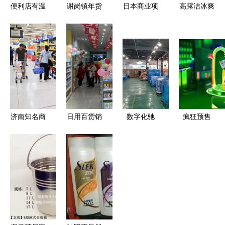
便利店有温
谢岗镇年货
日本商业项
高露洁冰爽
度 当一
打假风暴
目如何抢占
牙膏天然茶
个‘售’也会
让“冒牌
日用百货市
香型 整箱
温柔点头
货”无处遁
场？揭秘其
批发的品质
形，市民放
可借鉴的经
之选
心“买买买”
验
济南知名商
日用百货销
数字化驰
疯狂预售
场月底关门
售中的进货
骋，赋能日
高额抵扣引
商户悉数撤
渠道选择与
用百货 环
爆双11日用
离，特价最
优化指南
力盛携手蓝
百货销售热
后捡漏时节
鲸云ERP打
潮
造新制造标
杆