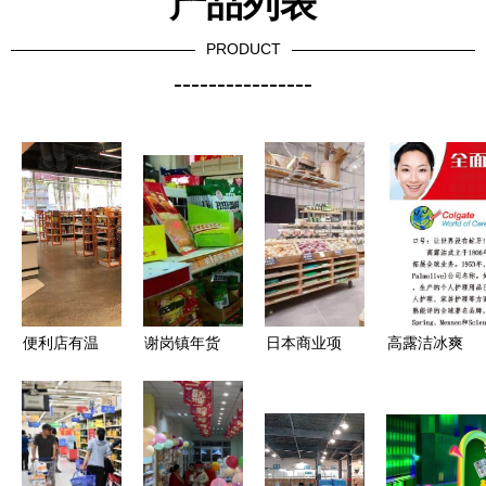
产品列表
PRODUCT
----------------
便利店有温
谢岗镇年货
日本商业项
高露洁冰爽
度 当一
打假风暴
目如何抢占
牙膏天然茶
个‘售’也会
让“冒牌
日用百货市
香型 整箱
温柔点头
货”无处遁
场？揭秘其
批发的品质
形，市民放
可借鉴的经
之选