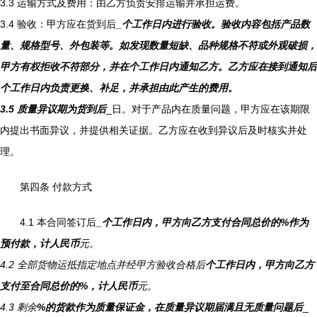
3.3 运输方式及费用：由乙方负责安排运输并承担运费。
3.4 验收：甲方应在货到后
_个工作日内进行验收。验收内容包括产品数
量、规格型号、外包装等。如发现数量短缺、品种规格不符或外观破损，
甲方有权拒收不符部分，并在
个工作日内通知乙方。乙方应在接到通知后
个工作日内负责更换、补足，并承担由此产生的费用。
3.5 质量异议期为货到后
_日。对于产品内在质量问题，甲方应在该期限
内提出书面异议，并提供相关证据。乙方应在收到异议后及时核实并处
理。
第四条 付款方式
4.1 本合同签订后
_个工作日内，甲方向乙方支付合同总价的
%作为
预付款，计人民币
元。
4.2 全部货物运抵指定地点并经甲方验收合格后
个工作日内，甲方向乙方
支付至合同总价的
%，计人民币
元。
4.3 剩余
%的货款作为质量保证金，在质量异议期届满且无质量问题后
_