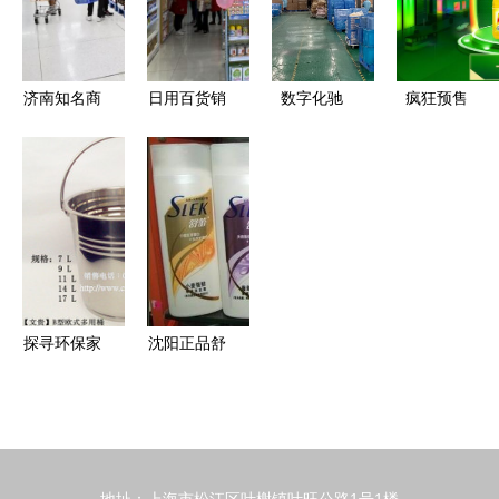
心“买买买”
验
济南知名商
日用百货销
数字化驰
疯狂预售
场月底关门
售中的进货
骋，赋能日
高额抵扣引
商户悉数撤
渠道选择与
用百货 环
爆双11日用
离，特价最
优化指南
力盛携手蓝
百货销售热
后捡漏时节
鲸云ERP打
潮
造新制造标
杆
探寻环保家
沈阳正品舒
务新风尚
蕾洗发水
日用百货批
选择源头工
发的绿意实
厂与批发市
践与批发采
场的综合指